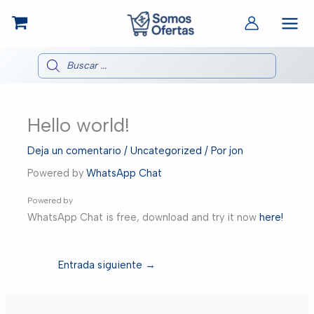
Ir
al
contenido
Búsqueda
de
productos
Hello world!
Deja un comentario
/
Uncategorized
/ Por
jon
Powered by
WhatsApp Chat
WhatsApp Chat
Powered by
WhatsApp Chat is free, download and try it now
here!
Entrada siguiente
→