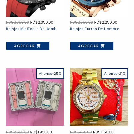
El
El
El
El
RD$
2,650.00
RD$
2,350.00
RD$
2,550.00
RD$
2,250.00
precio
precio
precio
precio
Relojes MiniFocus De Homb
Relojes Curren De Hombre
original
actual
original
actual
era:
es:
era:
es:
RD$2,650.00.
RD$2,350.00.
RD$2,550.00.
RD$2,250
AGREGAR
AGREGAR
Ahorras-25%
Ahorras-21%
El
El
El
El
RD$
2,600.00
RD$
1,950.00
RD$
1,450.00
RD$
1,150.00