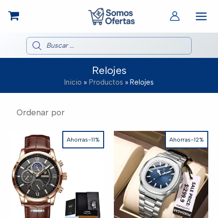
Ir
al
contenido
Búsqueda
de
productos
Relojes
Inicio
Productos
Relojes
Ahorras-11%
Ahorras-12%