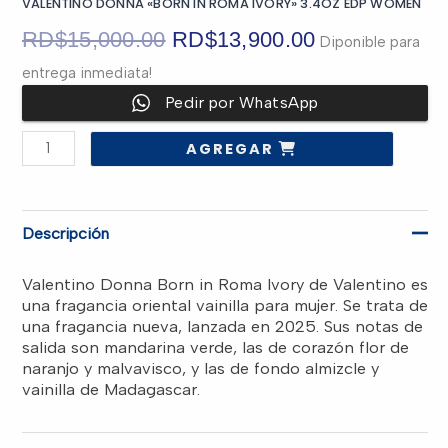
VALENTINO DONNA «BORN IN ROMA IVORY» 3.4OZ EDP WOMEN
El
El
RD$
15,000.00
RD$
13,900.00
Diponible para
entrega inmediata!
precio
precio
Pedir por WhatsApp
original
actual
VALENTINO
AGREGAR
DONNA
era:
es:
"BORN
IN
ROMA
IVORY"
RD$15,000.00.
RD$13,900.0
3.4OZ
Descripción
EDP
WOMEN
cantidad
Valentino Donna Born in Roma Ivory de Valentino es
una fragancia oriental vainilla para mujer. Se trata de
una fragancia nueva, lanzada en 2025. Sus notas de
salida son mandarina verde, las de corazón flor de
naranjo y malvavisco, y las de fondo almizcle y
vainilla de Madagascar.