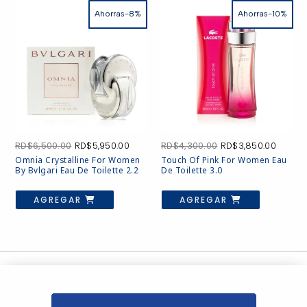
Ahorras-8%
Ahorras-10%
El
El
El
El
RD$
6,500.00
RD$
5,950.00
RD$
4,300.00
RD$
3,850.00
precio
precio
precio
precio
Omnia Crystalline For Women
Touch Of Pink For Women Eau
original
actual
original
actual
By Bvlgari Eau De Toilette 2.2
De Toilette 3.0
era:
es:
era:
es:
RD$6,500.00.
RD$5,950.00.
RD$4,300.00.
RD$3,8
AGREGAR
AGREGAR