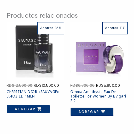
Productos relacionados
Ahorras-16%
Ahorras-11%
El
El
El
El
RD$
12,500.00
RD$
10,500.00
RD$
6,700.00
RD$
5,950.00
precio
precio
precio
precio
CHRISTIAN DIOR «SAUVAGE»
Omnia Amethyste Eau De
original
actual
original
actual
3.4OZ EDP MEN
Toilette For Women By Bvlgari
era:
es:
era:
es:
2.2
RD$12,500.00.
RD$10,500.00.
RD$6,700.00.
RD$5,9
AGREGAR
AGREGAR