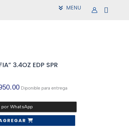
MENU
IA” 3.4OZ EDP SPR
El
950.00
Diponible para entrega
precio
r por WhatsApp
l
actual
AGREGAR
es: