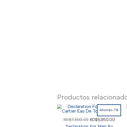
Productos relacionad
Ahorras-7%
El
El
RD$
7,500.00
RD$
6,950.00
precio
preci
Declaration For Men By