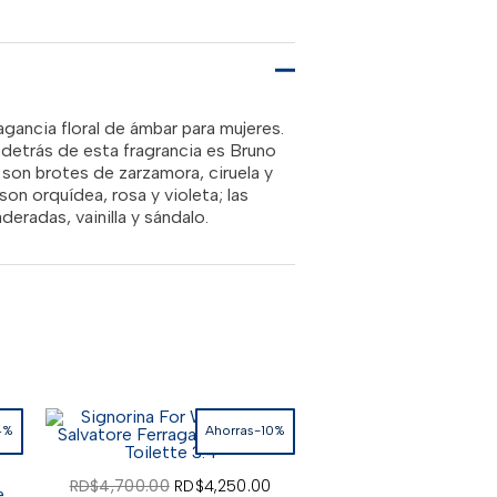
50.00.
RD$2,950.00.
agancia floral de ámbar para mujeres.
z detrás de esta fragrancia es Bruno
 son brotes de zarzamora, ciruela y
son orquídea, rosa y violeta; las
radas, vainilla y sándalo.
4%
Ahorras-10%
El
El
El
RD$
4,700.00
RD$
4,250.00
precio
e