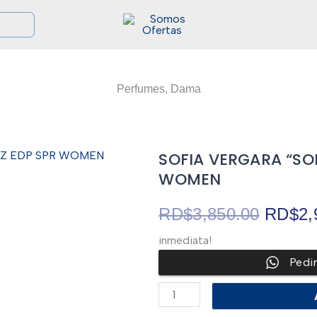
Perfumes
,
Dama
SOFIA VERGARA “SOF
WOMEN
El
RD$
3,850.00
RD$
2,
inmediata!
precio
Pedi
origina
SOFIA
VERGARA
“SOFIA”
era: