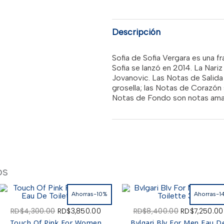
3.4OZ
EDP
SPR
RD$3,8
WOMEN
Descripción
cantidad
Sofia de Sofia Vergara es una fr
Sofia se lanzó en 2014. La Nari
Jovanovic. Las Notas de Salida
grosella; las Notas de Corazón 
Notas de Fondo son notas amade
os
Ahorras-10%
Ahorras-1
El
El
El
RD$
4,300.00
RD$
3,850.00
RD$
8,400.00
RD$
7,250.00
o
precio
precio
precio
Touch Of Pink For Women
Bvlgari Blv For Men Eau D