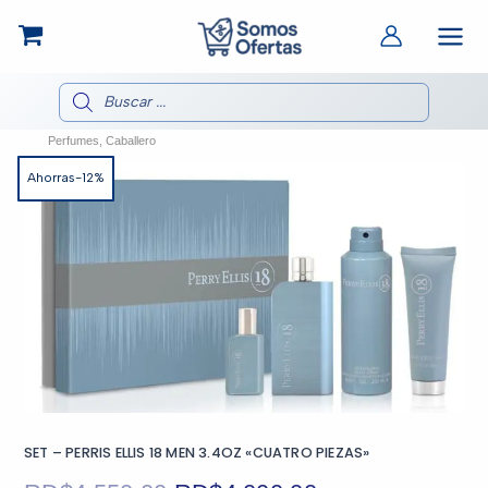
Ir
al
contenido
Búsqueda
de
productos
Perfumes
,
Caballero
Ahorras-12%
SET – PERRIS ELLIS 18 MEN 3.4OZ «CUATRO PIEZAS»