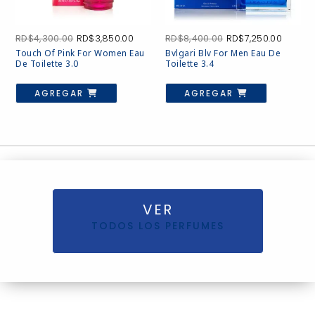
El
El
El
El
RD$
4,300.00
RD$
3,850.00
RD$
8,400.00
RD$
7,250.00
precio
precio
precio
precio
Touch Of Pink For Women Eau
Bvlgari Blv For Men Eau De
original
actual
original
actual
De Toilette 3.0
Toilette 3.4
era:
es:
era:
es:
RD$4,300.00.
RD$3,850.00.
RD$8,400.00.
RD$7,25
AGREGAR
AGREGAR
VER
TODOS LOS PERFUMES