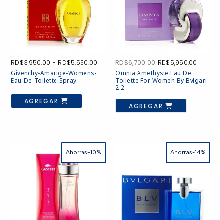
Rango
El
El
RD$
3,950.00
-
RD$
5,550.00
RD$
6,700.00
RD$
5,950.00
de
precio
precio
Givenchy-Amarige-Womens-
Omnia Amethyste Eau De
precios:
original
actual
Eau-De-Toilette-Spray
Toilette For Women By Bvlgari
desde
era:
es:
2.2
RD$3,950.00
RD$6,700.00.
RD$5,9
Este
producto
AGREGAR
hasta
AGREGAR
tiene
RD$5,550.00
múltiples
variantes.
Las
opciones
se
pueden
Ahorras-10%
Ahorras-14%
elegir
en
la
página
de
producto