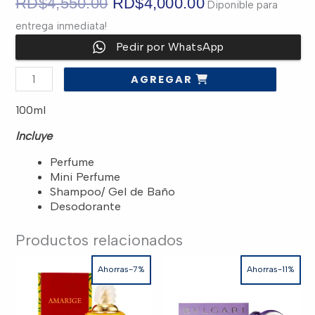
El
El
RD$
4,550.00
RD$
4,000.00
Diponible para
entrega inmediata!
precio
precio
Pedir por WhatsApp
original
actual
SET
AGREGAR
-
era:
es:
PERRIS
ELLIS
100ml
18
MEN
RD$4,550.00.
RD$4,000.00.
3.4OZ
Incluye
"CUATRO
PIEZAS"
cantidad
Perfume
Mini Perfume
Shampoo/ Gel de Baño
Desodorante
Productos relacionados
Ahorras-7%
Ahorras-11%