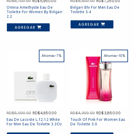
El
El
El
El
RD$
6,700.00
RD$
5,950.00
RD$
8,400.00
RD$
7,250.00
precio
precio
precio
precio
Omnia Amethyste Eau De
Bvlgari Blv For Men Eau De
original
actual
original
actual
Toilette For Women By Bvlgari
Toilette 3.4
era:
es:
era:
es:
2.2
RD$6,700.00.
RD$5,950.00.
RD$8,400.00.
RD$7,25
AGREGAR
AGREGAR
Ahorras-7%
Ahorras-10%
El
El
El
El
RD$
5,000.00
RD$
4,650.00
RD$
4,300.00
RD$
3,850.00
precio
precio
precio
precio
Eau De Lacoste L.12.12 White
Touch Of Pink For Women Eau
original
actual
original
actual
For Men Eau De Toilette 3.3Oz
De Toilette 3.0
era:
es:
era:
es:
RD$5,000.00.
RD$4,650.00.
RD$4,300.00.
RD$3,8