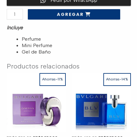
Pedir por WhatsApp
original
actual
SET
AGREGAR
-
era:
es:
ISSEY
MIYAKE
Incluye
“POUR
HOMME”
RD$7,000.00.
RD$5,850.00.
4.20Z
Perfume
"3PCS"
Mini Perfume
MEN
cantidad
Gel de Baño
Productos relacionados
Ahorras-11%
Ahorras-14%