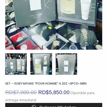
SET – ISSEY MIYAKE “POUR HOMME” 4.20Z «3PCS» MEN
El
El
RD$
7,000.00
RD$
5,850.00
Diponible para
entrega inmediata!
precio
precio