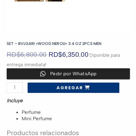
SET – BVLGARI «WOOD NEROLI» 3.4 OZ 2PCS MEN
El
El
RD$
6,800.00
RD$
6,350.00
Diponible para
entrega inmediata!
precio
precio
Pedir por WhatsApp
original
actual
SET
AGREGAR
-
era:
es:
BVLGARI
"WOOD
Incluye
NEROLI"
3.4
RD$6,800.00.
RD$6,350.00.
OZ
Perfume
2PCS
Mini Perfume
MEN
cantidad
Productos relacionados