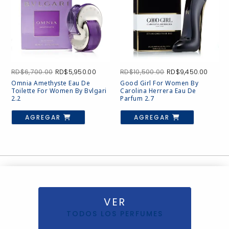
El
El
El
El
RD$
6,700.00
RD$
5,950.00
RD$
10,500.00
RD$
9,450.00
precio
precio
precio
preci
Omnia Amethyste Eau De
Good Girl For Women By
original
actual
original
actua
Toilette For Women By Bvlgari
Carolina Herrera Eau De
era:
es:
era:
es:
2.2
Parfum 2.7
RD$6,700.00.
RD$5,950.00.
RD$10,500.00.
RD$9,4
AGREGAR
AGREGAR
VER
TODOS LOS PERFUMES