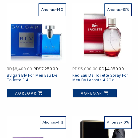
Ahorras-14%
Ahorras-13%
El
El
El
El
RD$
8,400.00
RD$
7,250.00
RD$
5,000.00
RD$
4,350.00
precio
precio
precio
precio
Bvlgari Blv For Men Eau De
Red Eau De Toilette Spray For
original
actual
original
actual
Toilette 3.4
Men By Lacoste 4.2Oz
era:
es:
era:
es:
RD$8,400.00.
RD$7,250.00.
RD$5,000.00.
RD$4,3
AGREGAR
AGREGAR
Ahorras-11%
Ahorras-10%