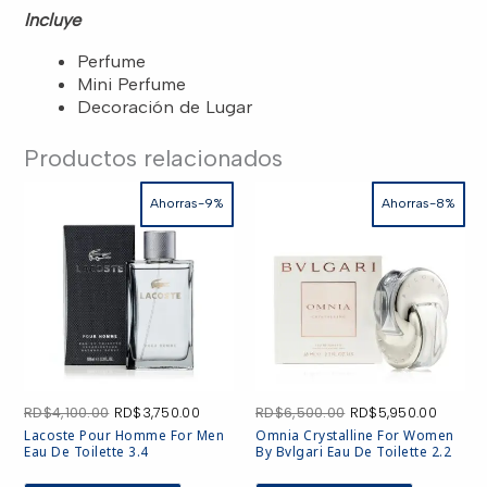
GRANDE
Incluye
"REM"
3.40Z
RD$6,700.00.
RD$5,650.00.
EDP
Perfume
3PCS
Mini Perfume
SPR
WOMEN
Decoración de Lugar
cantidad
Productos relacionados
Ahorras-9%
Ahorras-8%
El
El
El
El
RD$
4,100.00
RD$
3,750.00
RD$
6,500.00
RD$
5,950.00
precio
precio
precio
precio
Lacoste Pour Homme For Men
Omnia Crystalline For Women
original
actual
original
actual
Eau De Toilette 3.4
By Bvlgari Eau De Toilette 2.2
era:
es:
era:
es:
RD$4,100.00.
RD$3,750.00.
RD$6,500.00.
RD$5,9