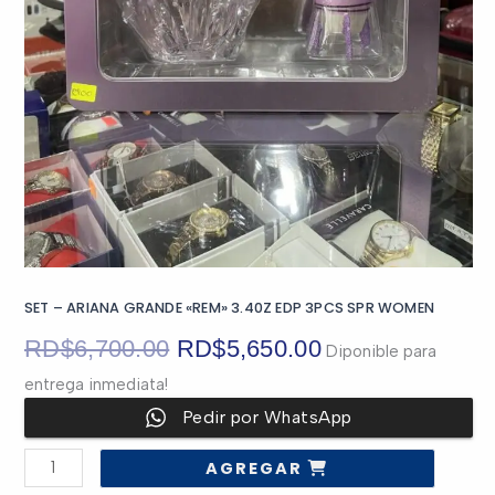
SET – ARIANA GRANDE «REM» 3.40Z EDP 3PCS SPR WOMEN
El
El
RD$
6,700.00
RD$
5,650.00
Diponible para
entrega inmediata!
precio
precio
Pedir por WhatsApp
original
actual
SET
AGREGAR
-
era:
es:
ARIANA