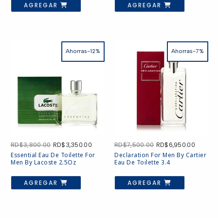
AGREGAR
AGREGAR
Ahorras-12%
Ahorras-7%
El
El
El
El
RD$
3,800.00
RD$
3,350.00
RD$
7,500.00
RD$
6,950.00
precio
precio
precio
precio
Essential Eau De Toilette For
Declaration For Men By Cartier
original
actual
original
actual
Men By Lacoste 2.5Oz
Eau De Toilette 3.4
era:
es:
era:
es:
RD$3,800.00.
RD$3,350.00.
RD$7,500.00.
RD$6,9
AGREGAR
AGREGAR