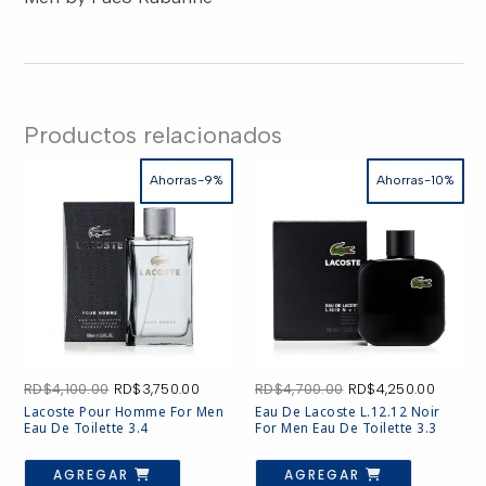
Productos relacionados
Ahorras-9%
Ahorras-10%
El
El
El
El
RD$
4,100.00
RD$
3,750.00
RD$
4,700.00
RD$
4,250.00
precio
precio
precio
precio
Lacoste Pour Homme For Men
Eau De Lacoste L.12.12 Noir
original
actual
original
actual
Eau De Toilette 3.4
For Men Eau De Toilette 3.3
era:
es:
era:
es:
RD$4,100.00.
RD$3,750.00.
RD$4,700.00.
RD$4,2
AGREGAR
AGREGAR