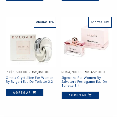
Ahorras-8%
Ahorras-10%
El
El
El
El
RD$
6,500.00
RD$
5,950.00
RD$
4,700.00
RD$
4,250.00
precio
precio
precio
precio
Omnia Crystalline For Women
Signorina For Women By
original
actual
original
actual
By Bvlgari Eau De Toilette 2.2
Salvatore Ferragamo Eau De
era:
es:
era:
es:
Toilette 3.4
RD$6,500.00.
RD$5,950.00.
RD$4,700.00.
RD$4,2
AGREGAR
AGREGAR