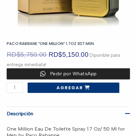
PACO RABBANE “ONE MILLION” 1.7OZ EDT MEN
El
El
RD$
5,750.00
RD$
5,150.00
Diponible para
entrega inmediata!
precio
precio
Pedir por WhatsApp
original
actual
PACO
AGREGAR
RABBANE
era:
es:
“ONE
MILLION”
1.7OZ
EDT
RD$5,750.00.
RD$5,150.00.
MEN
Descripción
cantidad
One Million Eau De Toilette Spray 1.7 Oz/ 50 Ml for
Men by Paco Rabanne