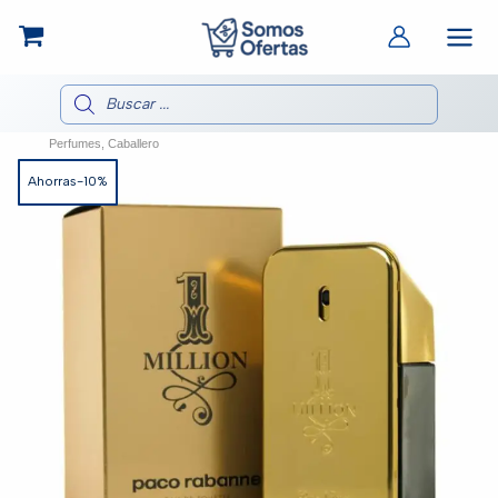
Ir
al
contenido
Búsqueda
de
productos
Perfumes
,
Caballero
Ahorras-10%