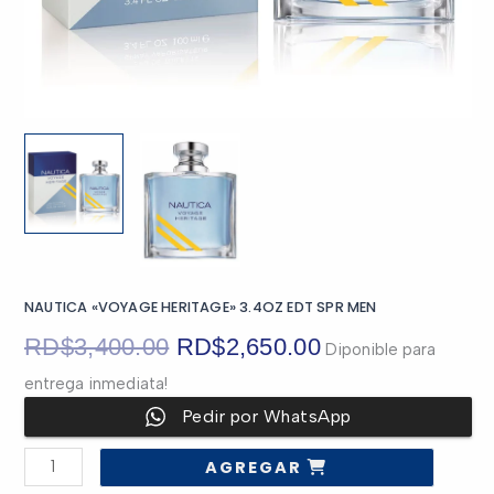
NAUTICA «VOYAGE HERITAGE» 3.4OZ EDT SPR MEN
El
El
RD$
3,400.00
RD$
2,650.00
Diponible para
entrega inmediata!
precio
precio
Pedir por WhatsApp
original
actual
NAUTICA
AGREGAR
"VOYAGE
era:
es:
HERITAGE"