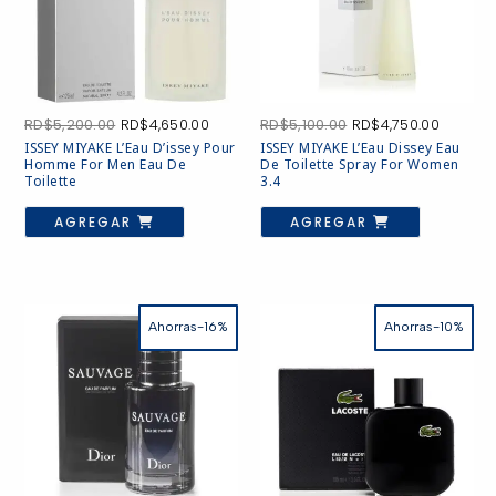
El
El
El
El
RD$
5,200.00
RD$
4,650.00
RD$
5,100.00
RD$
4,750.00
precio
precio
precio
precio
ISSEY MIYAKE L’Eau D’issey Pour
ISSEY MIYAKE L’Eau Dissey Eau
original
actual
original
actual
Homme For Men Eau De
De Toilette Spray For Women
era:
es:
era:
es:
Toilette
3.4
RD$5,200.00.
RD$4,650.00.
RD$5,100.00.
RD$4,75
AGREGAR
AGREGAR
Ahorras-16%
Ahorras-10%