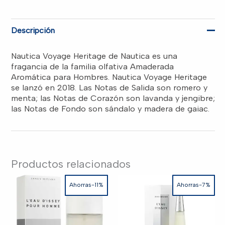
3.4OZ
EDT
SPR
RD$3,400.00.
RD$2,650.00.
MEN
Descripción
cantidad
Nautica Voyage Heritage de Nautica es una
fragancia de la familia olfativa Amaderada
Aromática para Hombres. Nautica Voyage Heritage
se lanzó en 2018. Las Notas de Salida son romero y
menta; las Notas de Corazón son lavanda y jengibre;
las Notas de Fondo son sándalo y madera de gaiac.
Productos relacionados
Ahorras-11%
Ahorras-7%