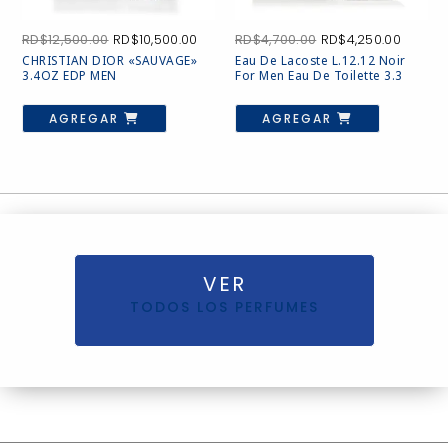
El
El
El
El
RD$
12,500.00
RD$
10,500.00
RD$
4,700.00
RD$
4,250.00
precio
precio
precio
precio
CHRISTIAN DIOR «SAUVAGE»
Eau De Lacoste L.12.12 Noir
original
actual
original
actual
3.4OZ EDP MEN
For Men Eau De Toilette 3.3
era:
es:
era:
es:
RD$12,500.00.
RD$10,500.00.
RD$4,700.00.
RD$4,2
AGREGAR
AGREGAR
VER
TODOS LOS PERFUMES