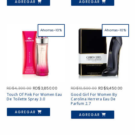
AGREGAR
AGREGAR
Ahorras-10%
Ahorras-10%
El
El
El
El
RD$
4,300.00
RD$
3,850.00
RD$
10,500.00
RD$
9,450.00
precio
precio
precio
preci
Touch Of Pink For Women Eau
Good Girl For Women By
original
actual
original
actua
De Toilette Spray 3.0
Carolina Herrera Eau De
era:
es:
era:
es:
Parfum 2.7
RD$4,300.00.
RD$3,850.00.
RD$10,500.00.
RD$9,4
AGREGAR
AGREGAR