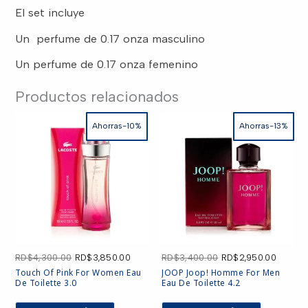
Set
El set incluye
para
mujer
RD$2,300.00.
RD$1,950.00.
y
Un perfume de 0.17 onza masculino
hombre
0.17onza
cantidad
Un perfume de 0.17 onza femenino
Productos relacionados
Ahorras-10%
Ahorras-13%
El
El
El
El
RD$
4,300.00
RD$
3,850.00
RD$
3,400.00
RD$
2,950.00
precio
precio
precio
precio
Touch Of Pink For Women Eau
JOOP Joop! Homme For Men
original
actual
original
actual
De Toilette 3.0
Eau De Toilette 4.2
era:
es:
era:
es:
RD$4,300.00.
RD$3,850.00.
RD$3,400.00.
RD$2,9