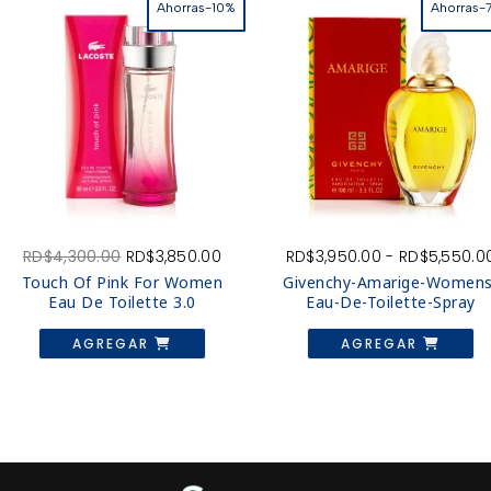
Ahorras-10%
Ahorras-
El
El
RD$
4,300.00
RD$
3,850.00
RD$
3,950.00
-
RD$
5,550.0
o
precio
precio
Touch Of Pink For Women
Givenchy-Amarige-Womens
l
original
actual
Eau De Toilette 3.0
Eau-De-Toilette-Spray
era:
es:
E
450.00.
RD$4,300.00.
RD$3,850.00.
AGREGAR
AGREGAR
p
ti
mú
va
L
o
s
p
el