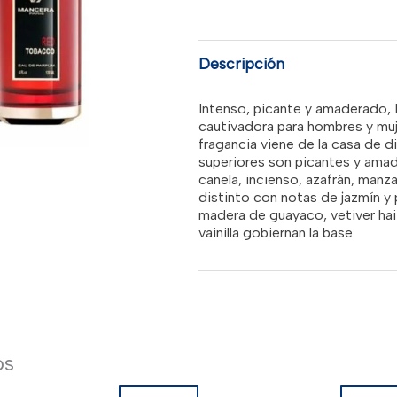
era:
4.0
OZ
EDP
RD$8,9
SPRAY
Descripción
cantidad
Intenso, picante y amaderado,
cautivadora para hombres y muj
fragancia viene de la casa de 
superiores son picantes y ama
canela, incienso, azafrán, manz
distinto con notas de jazmín y 
madera de guayaco, vetiver hait
vainilla gobiernan la base.
os