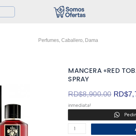
Perfumes
,
Caballero
,
Dama
MANCERA «RED TOB
SPRAY
El
RD$
8,900.00
RD$
7,
inmediata!
precio
Pedi
origina
MANCERA
"RED
TOBACCO"