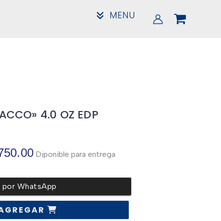
MENU
ACCO» 4.0 OZ EDP
El
750.00
Diponible para entrega
precio
r por WhatsApp
l
actual
AGREGAR