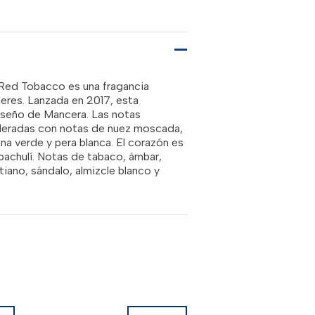
es:
00.00.
RD$7,750.00.
 Red Tobacco es una fragancia
eres. Lanzada en 2017, esta
diseño de Mancera. Las notas
deradas con notas de nuez moscada,
ana verde y pera blanca. El corazón es
pachulí. Notas de tabaco, ámbar,
iano, sándalo, almizcle blanco y