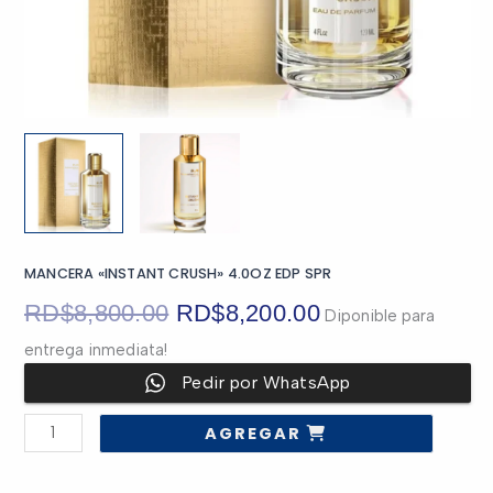
MANCERA «INSTANT CRUSH» 4.0OZ EDP SPR
El
El
RD$
8,800.00
RD$
8,200.00
Diponible para
entrega inmediata!
precio
precio
Pedir por WhatsApp
original
actual
MANCERA
AGREGAR
"INSTANT
era:
es:
CRUSH"
4.0OZ
EDP