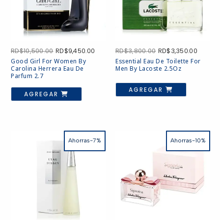
El
El
El
El
RD$
10,500.00
RD$
9,450.00
RD$
3,800.00
RD$
3,350.00
precio
precio
precio
precio
Good Girl For Women By
Essential Eau De Toilette For
original
actual
original
actual
Carolina Herrera Eau De
Men By Lacoste 2.5Oz
era:
es:
era:
es:
Parfum 2.7
RD$10,500.00.
RD$9,450.00.
RD$3,800.00.
RD$3,3
AGREGAR
AGREGAR
Ahorras-7%
Ahorras-10%