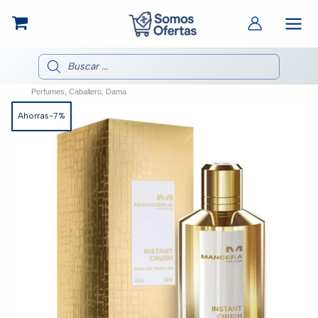
Ir
al
contenido
Búsqueda
de
productos
Perfumes
,
Caballero
,
Dama
Ahorras-7%