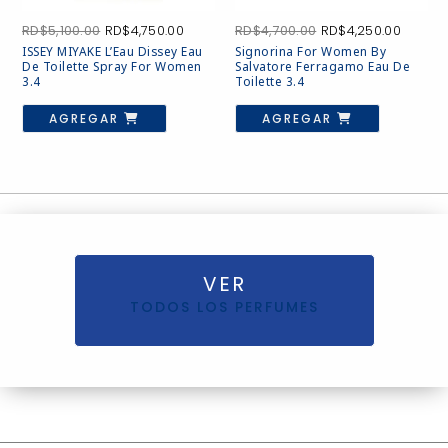
El
El
El
El
RD$
5,100.00
RD$
4,750.00
RD$
4,700.00
RD$
4,250.00
precio
precio
precio
precio
ISSEY MIYAKE L’Eau Dissey Eau
Signorina For Women By
original
actual
original
actual
De Toilette Spray For Women
Salvatore Ferragamo Eau De
era:
es:
era:
es:
3.4
Toilette 3.4
RD$5,100.00.
RD$4,750.00.
RD$4,700.00.
RD$4,2
AGREGAR
AGREGAR
VER
TODOS LOS PERFUMES