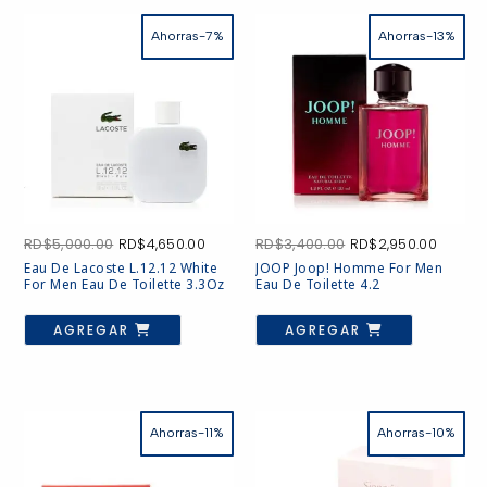
Ahorras-7%
Ahorras-13%
El
El
El
El
RD$
5,000.00
RD$
4,650.00
RD$
3,400.00
RD$
2,950.00
precio
precio
precio
precio
Eau De Lacoste L.12.12 White
JOOP Joop! Homme For Men
original
actual
original
actual
For Men Eau De Toilette 3.3Oz
Eau De Toilette 4.2
era:
es:
era:
es:
RD$5,000.00.
RD$4,650.00.
RD$3,400.00.
RD$2,9
AGREGAR
AGREGAR
Ahorras-11%
Ahorras-10%