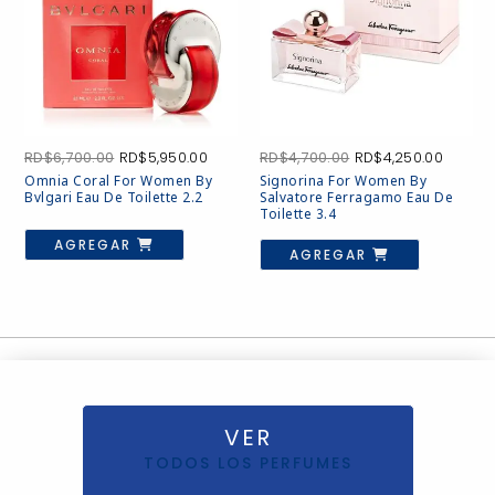
El
El
El
El
RD$
6,700.00
RD$
5,950.00
RD$
4,700.00
RD$
4,250.00
precio
precio
precio
precio
Omnia Coral For Women By
Signorina For Women By
original
actual
original
actual
Bvlgari Eau De Toilette 2.2
Salvatore Ferragamo Eau De
era:
es:
era:
es:
Toilette 3.4
RD$6,700.00.
RD$5,950.00.
RD$4,700.00.
RD$4,2
AGREGAR
AGREGAR
VER
TODOS LOS PERFUMES