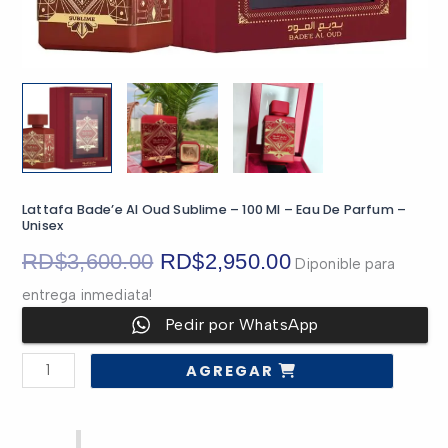
Lattafa Bade’e Al Oud Sublime – 100 Ml – Eau De Parfum –
Unisex
El
El
RD$
3,600.00
RD$
2,950.00
Diponible para
entrega inmediata!
precio
precio
Pedir por WhatsApp
original
actual
Lattafa
AGREGAR
Bade’e
era:
es:
Al
Oud
Sublime
–
RD$3,600.00.
RD$2,950.00.
100