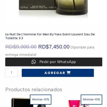
La Nuit De L’Homme For Men By Yves Saint Laurent Eau De
Toilette 3.3
El
El
RD$
9,000.00
RD$
7,450.00
Diponible para
entrega inmediata!
precio
precio
Pedir por WhatsApp
original
actual
La
AGREGAR
Nuit
era:
es:
De
L'Homme
For
Men
RD$9,000.00.
RD$7,450.00.
Productos relacionados
By
Yves
Saint
Ahorras-10%
Ahorras-10%
Laurent
Eau
De