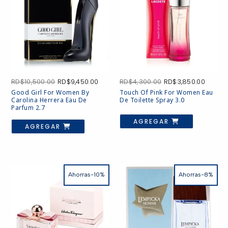
Toilette
3.3
cantidad
El
El
El
El
RD$
10,500.00
RD$
9,450.00
RD$
4,300.00
RD$
3,850.00
precio
precio
precio
precio
Good Girl For Women By
Touch Of Pink For Women Eau
original
actual
original
actual
Carolina Herrera Eau De
De Toilette Spray 3.0
era:
es:
era:
es:
Parfum 2.7
RD$10,500.00.
RD$9,450.00.
RD$4,300.00.
RD$3,8
AGREGAR
AGREGAR
Ahorras-10%
Ahorras-8%