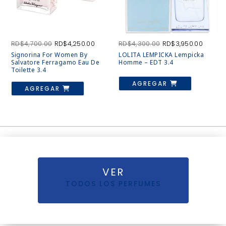
El
El
El
El
RD$
4,700.00
RD$
4,250.00
RD$
4,300.00
RD$
3,950.00
precio
precio
precio
precio
Signorina For Women By
LOLITA LEMPICKA Lempicka
original
actual
original
actual
Salvatore Ferragamo Eau De
Homme – EDT 3.4
era:
es:
era:
es:
Toilette 3.4
RD$4,700.00.
RD$4,250.00.
RD$4,300.00.
RD$3,9
AGREGAR
AGREGAR
VER
TODOS LOS PERFUMES