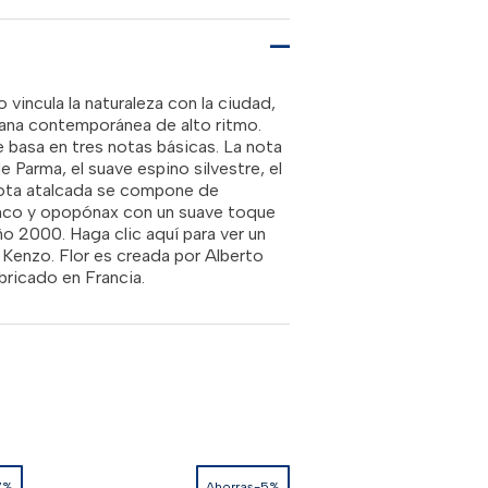
00.00.
RD$4,950.00.
 vincula la naturaleza con la ciudad,
bana contemporánea de alto ritmo.
se basa en tres notas básicas. La nota
 de Parma, el suave espino silvestre, el
 nota atalcada se compone de
blanco y opopónax con un suave toque
o 2000. Haga clic aquí para ver un
 Kenzo. Flor es creada por Alberto
bricado en Francia.
7%
Ahorras-5%