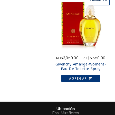
Ran
RD$
3,950.00
-
RD$
5,550.00
de
Givenchy-Amarige-Womens-
preci
Eau-De-Toilette-Spray
desd
Este
RD$3
AGREGAR
produc
hast
tiene
RD$5
múltiple
variante
Las
opcion
se
pueden
Ubicación
elegir
Ens. Miraflores