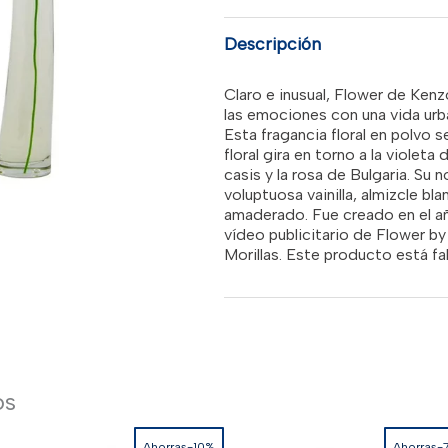
SPR
WOMEN
RD$5,2
cantidad
Descripción
Claro e inusual, Flower de Kenzo
las emociones con una vida ur
Esta fragancia floral en polvo 
floral gira en torno a la violeta
casis y la rosa de Bulgaria. Su
voluptuosa vainilla, almizcle 
amaderado. Fue creado en el añ
vídeo publicitario de Flower by
Morillas. Este producto está fa
os
Ahorras-10%
Ahorras-