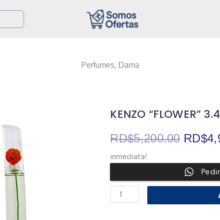
Perfumes
,
Dama
KENZO “FLOWER” 3.
El
RD$
5,200.00
RD$
4,
inmediata!
precio
Pedi
origina
KENZO
“FLOWER”
3.4OZ
era:
EDP