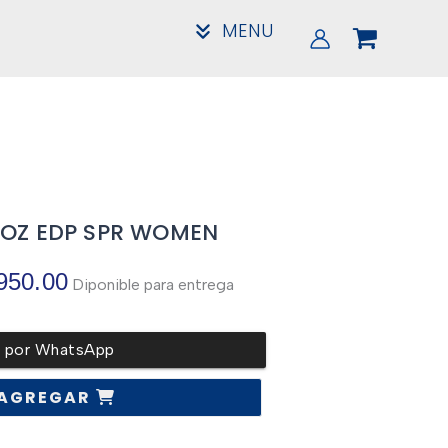
MENU
4OZ EDP SPR WOMEN
El
950.00
Diponible para entrega
precio
r por WhatsApp
l
actual
AGREGAR
es: