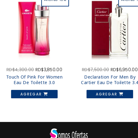
go
El
El
El
RD$
4,300.00
RD$
3,850.00
RD$
7,500.00
RD$
6,950.00
precio
precio
precio
Touch Of Pink For Women
Declaration For Men By
os:
original
actual
original
Eau De Toilette 3.0
Cartier Eau De Toilette 3.
e
era:
es:
era:
,950.00
RD$4,300.00.
RD$3,850.00.
RD$7,500.00.
AGREGAR
AGREGAR
to
a
,550.00
s
s.
es