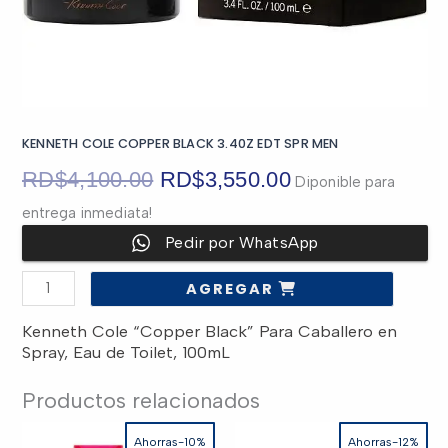
KENNETH COLE COPPER BLACK 3.40Z EDT SPR MEN
El
El
RD$
4,100.00
RD$
3,550.00
Diponible para
entrega inmediata!
precio
precio
Pedir por WhatsApp
original
actual
KENNETH
AGREGAR
COLE
era:
es:
COPPER
BLACK
Kenneth Cole “Copper Black” Para Caballero en
3.40Z
EDT
RD$4,100.00.
RD$3,550.00.
Spray, Eau de Toilet, 100mL
SPR
MEN
cantidad
Productos relacionados
Ahorras-10%
Ahorras-12%