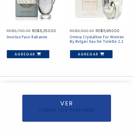
El
El
El
El
RD$
6,700.00
RD$
6,250.00
RD$
6,500.00
RD$
5,950.00
precio
precio
precio
precio
Invictus Paco Rabanne
Omnia Crystalline For Women
original
actual
original
actual
By Bvlgari Eau De Toilette 2.2
era:
es:
era:
es:
RD$6,700.00.
RD$6,250.00.
RD$6,500.00.
RD$5,9
AGREGAR
AGREGAR
VER
TODOS LOS PERFUMES