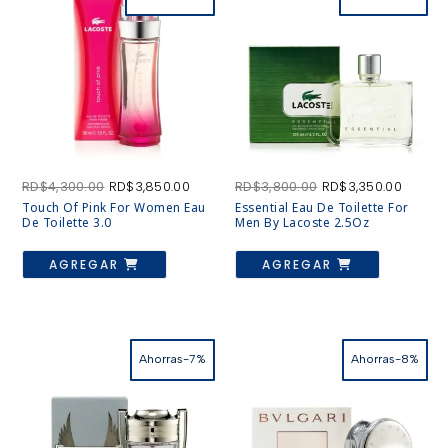
El
El
El
El
RD$
4,300.00
RD$
3,850.00
RD$
3,800.00
RD$
3,350.00
precio
precio
precio
precio
Touch Of Pink For Women Eau
Essential Eau De Toilette For
original
actual
original
actual
De Toilette 3.0
Men By Lacoste 2.5Oz
era:
es:
era:
es:
RD$4,300.00.
RD$3,850.00.
RD$3,800.00.
RD$3,3
AGREGAR
AGREGAR
Ahorras-7%
Ahorras-8%