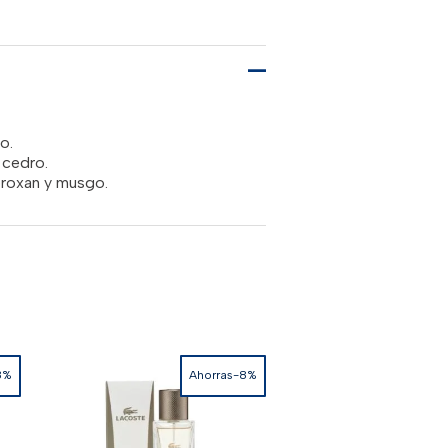
es:
00.00.
RD$5,950.00.
o.
 cedro.
broxan y musgo.
8%
Ahorras-8%