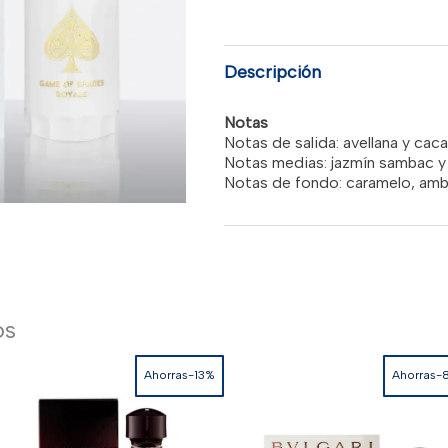
era:
OF
SPADES
ROYALE"
RD$7,1
3.4OZ
Descripción
PARFUM
UNISEX
cantidad
Notas
Notas de salida: avellana y caca
Notas medias: jazmín sambac y
Notas de fondo: caramelo, am
os
Ahorras-13%
Ahorras-