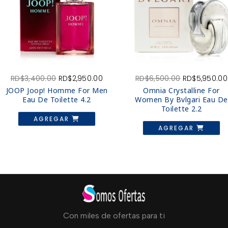
El
El
El
RD$
3,400.00
RD$
2,950.00
RD$
6,500.00
RD$
5,950.00
o
precio
precio
precio
JOOP Joop! Homme For Men
Omnia Crystalline For
l
original
actual
original
Eau De Toilette 4.2
Women By Bvlgari Eau De
era:
es:
era:
Toilette 2.2
,500.00.
RD$3,400.00.
RD$2,950.00.
RD$6,500.00
AGREGAR
AGREGAR
Con miles de ofertas para ti