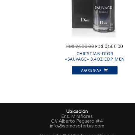
El
El
RD$
12,500.00
RD$
10,500.00
precio
preci
CHRISTIAN DIOR
original
actua
«SAUVAGE» 3.4OZ EDP MEN
era:
es:
RD$12,500.00.
RD$10
AGREGAR
Ubicación
Ens. Miraflores
C// Alberto Peguero #4
info@somosofertas.com