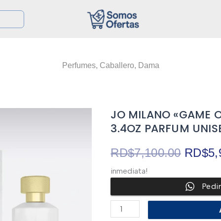
Perfumes
,
Caballero
,
Dama
JO MILANO «GAME O
3.4OZ PARFUM UNIS
El
RD$
7,100.00
RD$
5,
inmediata!
precio
Pedi
origina
JO
MILANO
"GAME