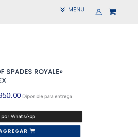
MENU
F SPADES ROYALE»
EX
El
950.00
Diponible para entrega
precio
r por WhatsApp
l
actual
AGREGAR