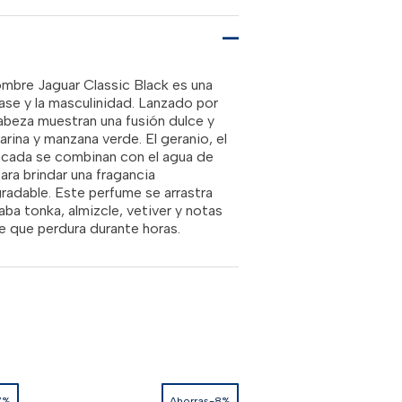
00.00.
RD$2,500.00.
ombre Jaguar Classic Black es una
lase y la masculinidad. Lanzado por
abeza muestran una fusión dulce y
arina y manzana verde. El geranio, el
scada se combinan con el agua de
ara brindar una fragancia
adable. Este perfume se arrastra
ba tonka, almizcle, vetiver y notas
e que perdura durante horas.
7%
Ahorras-8%