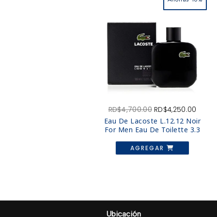
El
El
RD$
4,700.00
RD$
4,250.00
precio
preci
Eau De Lacoste L.12.12 Noir
original
actua
For Men Eau De Toilette 3.3
era:
es:
RD$4,700.00.
RD$4,
AGREGAR
Ubicación