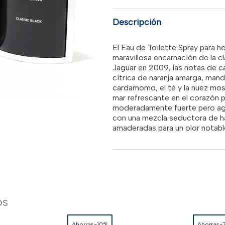
SPR
MEN
RD$3,1
cantidad
Descripción
El Eau de Toilette Spray para h
maravillosa encarnación de la c
Jaguar en 2009, las notas de c
cítrica de naranja amarga, mand
cardamomo, el té y la nuez mo
mar refrescante en el corazón p
moderadamente fuerte pero agr
con una mezcla seductora de ha
amaderadas para un olor notabl
os
Ahorras-10%
Ahorras-