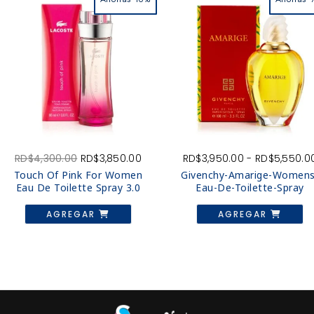
El
El
RD$
4,300.00
RD$
3,850.00
RD$
3,950.00
-
RD$
5,550.0
o
precio
precio
Touch Of Pink For Women
Givenchy-Amarige-Womens
l
original
actual
Eau De Toilette Spray 3.0
Eau-De-Toilette-Spray
era:
es:
E
250.00.
RD$4,300.00.
RD$3,850.00.
AGREGAR
AGREGAR
p
ti
mú
va
L
o
s
p
el