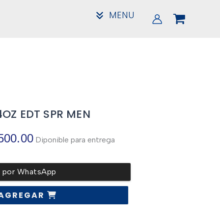
MENU
4OZ EDT SPR MEN
El
500.00
Diponible para entrega
precio
r por WhatsApp
l
actual
AGREGAR
es: