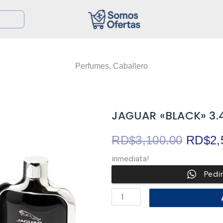
Perfumes
,
Caballero
JAGUAR «BLACK» 3.
El
RD$
3,100.00
RD$
2,
inmediata!
precio
Pedi
origina
JAGUAR
"BLACK"
3.4OZ
era:
EDT