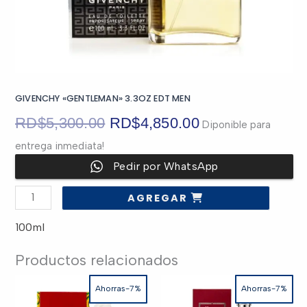
GIVENCHY «GENTLEMAN» 3.3OZ EDT MEN
El
El
RD$
5,300.00
RD$
4,850.00
Diponible para
entrega inmediata!
precio
precio
Pedir por WhatsApp
original
actual
GIVENCHY
AGREGAR
"GENTLEMAN"
era:
es:
3.3OZ
EDT
100ml
MEN
cantidad
RD$5,300.00.
RD$4,850.00.
Productos relacionados
Ahorras-7%
Ahorras-7%