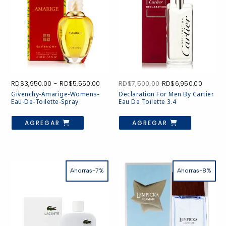
Rango
El
El
RD$
3,950.00
-
RD$
5,550.00
RD$
7,500.00
RD$
6,950.00
de
precio
precio
Givenchy-Amarige-Womens-
Declaration For Men By Cartier
precios:
original
actual
Eau-De-Toilette-Spray
Eau De Toilette 3.4
desde
era:
es:
RD$3,950.00
RD$7,500.00.
RD$6,9
Este
producto
AGREGAR
AGREGAR
hasta
tiene
RD$5,550.00
múltiples
variantes.
Las
opciones
se
Ahorras-7%
Ahorras-8%
pueden
elegir
en
la
página
de
producto