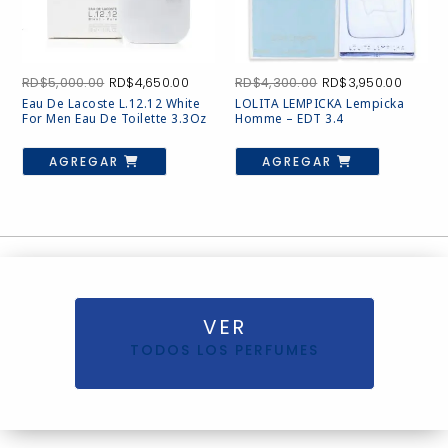
El
El
El
El
RD$
5,000.00
RD$
4,650.00
RD$
4,300.00
RD$
3,950.00
precio
precio
precio
precio
Eau De Lacoste L.12.12 White
LOLITA LEMPICKA Lempicka
original
actual
original
actual
For Men Eau De Toilette 3.3Oz
Homme – EDT 3.4
era:
es:
era:
es:
RD$5,000.00.
RD$4,650.00.
RD$4,300.00.
RD$3,9
AGREGAR
AGREGAR
VER
TODOS LOS PERFUMES