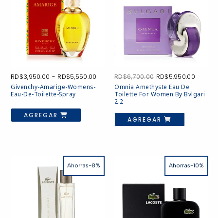
Rango
El
El
RD$
3,950.00
-
RD$
5,550.00
RD$
6,700.00
RD$
5,950.00
de
precio
precio
Givenchy-Amarige-Womens-
Omnia Amethyste Eau De
precios:
original
actual
Eau-De-Toilette-Spray
Toilette For Women By Bvlgari
desde
era:
es:
2.2
RD$3,950.00
RD$6,700.00.
RD$5,9
Este
producto
AGREGAR
hasta
AGREGAR
tiene
RD$5,550.00
múltiples
variantes.
Las
opciones
se
pueden
Ahorras-8%
Ahorras-10%
elegir
en
la
página
de
producto