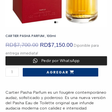
CARTIER PASHA PARFUM , 100ml
El
El
RD$
7,700.00
RD$
7,150.00
Diponible para
entrega inmediata!
precio
precio
Pedir por WhatsApp
original
actual
CARTIER
AGREGAR
PASHA
era:
es:
PARFUM
,
100ml
cantidad
RD$7,700.00.
RD$7,150.00.
Cartier Pasha Parfum es un fougère contemporáneo
audaz, sofisticado y poderoso. Es una nueva versión
del Pasha Eau de Toilette original que infunde
audacia moderna con calidez e intensidad.