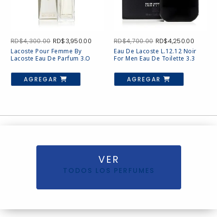
El
El
El
El
RD$
4,300.00
RD$
3,950.00
RD$
4,700.00
RD$
4,250.00
precio
precio
precio
precio
Lacoste Pour Femme By
Eau De Lacoste L.12.12 Noir
original
actual
original
actual
Lacoste Eau De Parfum 3.o
For Men Eau De Toilette 3.3
era:
es:
era:
es:
RD$4,300.00.
RD$3,950.00.
RD$4,700.00.
RD$4,2
AGREGAR
AGREGAR
VER
TODOS LOS PERFUMES