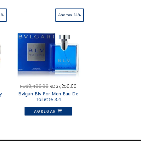
1%
Ahorras-14%
El
El
El
RD$
8,400.00
RD$
7,250.00
precio
precio
precio
y
Bvlgari Blv For Men Eau De
actual
original
actual
2
Toilette 3.4
es:
era:
es:
RD$5,950.00.
RD$8,400.00.
RD$7,250.00.
AGREGAR