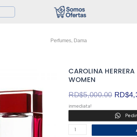
Perfumes
,
Dama
CAROLINA HERRERA «
WOMEN
El
RD$
5,000.00
RD$
4,
inmediata!
precio
Pedi
origina
CAROLINA
HERRERA
"CHIC"