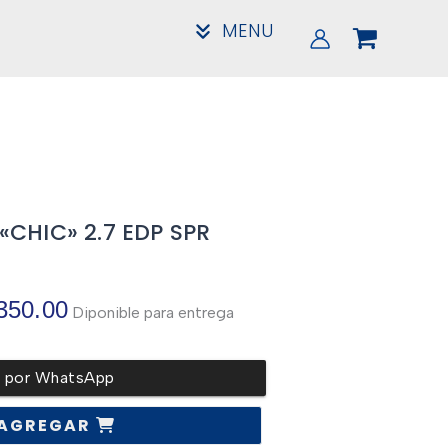
MENU
CHIC» 2.7 EDP SPR
El
350.00
Diponible para entrega
precio
r por WhatsApp
l
actual
AGREGAR