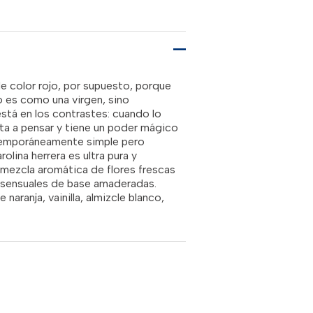
es:
00.00.
RD$4,350.00.
de color rojo, por supuesto, porque
 es como una virgen, sino
está en los contrastes: cuando lo
ita a pensar y tiene un poder mágico
ntemporáneamente simple pero
olina herrera es ultra pura y
 mezcla aromática de flores frescas
 sensuales de base amaderadas.
 naranja, vainilla, almizcle blanco,