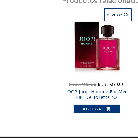
Productos relacionad
Ahorras-13%
El
El
RD$
3,400.00
RD$
2,950.00
precio
preci
JOOP Joop! Homme For Men
original
actua
Eau De Toilette 4.2
era:
es:
RD$3,400.00.
RD$2,
AGREGAR