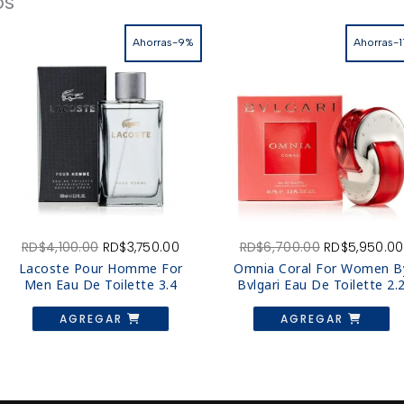
os
Ahorras-9%
Ahorras-1
El
El
El
RD$
4,100.00
RD$
3,750.00
RD$
6,700.00
RD$
5,950.00
o
precio
precio
precio
Lacoste Pour Homme For
Omnia Coral For Women B
l
original
actual
original
Men Eau De Toilette 3.4
Bvlgari Eau De Toilette 2.
era:
es:
era:
950.00.
RD$4,100.00.
RD$3,750.00.
RD$6,700.00.
AGREGAR
AGREGAR