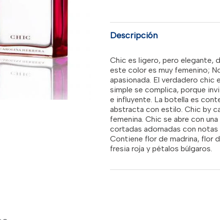
era:
2.7
EDP
SPR
RD$5,0
WOMEN
Descripción
cantidad
Chic es ligero, pero elegante, 
este color es muy femenino; No
apasionada. El verdadero chic 
simple se complica, porque inv
e influyente. La botella es co
abstracta con estilo. Chic by car
femenina. Chic se abre con una
cortadas adornadas con notas
Contiene flor de madrina, flor de
fresia roja y pétalos búlgaros.