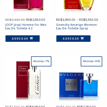
El
El
Rang
RD$
3,400.00
RD$
2,950.00
RD$
3,950.00
-
RD$
5,550.00
precio
precio
de
JOOP Joop! Homme For Men
Givenchy-Amarige-Womens-
original
actual
preci
Eau De Toilette 4.2
Eau-De-Toilette-Spray
era:
es:
desd
RD$3,400.00.
RD$2,950.00.
RD$3,
Este
producto
AGREGAR
AGREGAR
hast
tiene
RD$5,
múltiples
variantes.
Las
opciones
se
Ahorras-7%
Ahorras-14%
pueden
elegir
en
la
página
de
producto
El
El
El
El
RD$
7,500.00
RD$
6,950.00
RD$
8,400.00
RD$
7,250.00