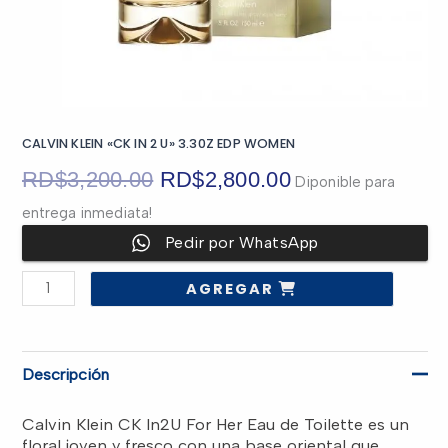
CALVIN KLEIN «CK IN 2 U» 3.30Z EDP WOMEN
El
El
RD$
3,200.00
RD$
2,800.00
Diponible para
entrega inmediata!
precio
precio
Pedir por WhatsApp
original
actual
CALVIN
AGREGAR
KLEIN
era:
es:
"CK
IN
2
U"
RD$3,200.00.
RD$2,800.00.
3.30Z
Descripción
EDP
WOMEN
cantidad
Calvin Klein CK In2U For Her Eau de Toilette es un
floral joven y fresco con una base oriental que