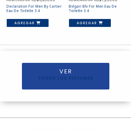
precio
precio
precio
precio
Declaration For Men By Cartier
Bvlgari Blv For Men Eau De
original
actual
original
actual
Eau De Toilette 3.4
Toilette 3.4
era:
es:
era:
es:
RD$7,500.00.
RD$6,950.00.
RD$8,400.00.
RD$7,25
AGREGAR
AGREGAR
VER
TODOS LOS PERFUMES