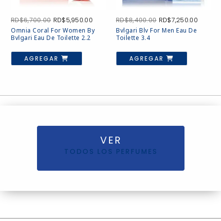
El
El
El
El
RD$
6,700.00
RD$
5,950.00
RD$
8,400.00
RD$
7,250.00
precio
precio
precio
precio
Omnia Coral For Women By
Bvlgari Blv For Men Eau De
original
actual
original
actual
Bvlgari Eau De Toilette 2.2
Toilette 3.4
era:
es:
era:
es:
RD$6,700.00.
RD$5,950.00.
RD$8,400.00.
RD$7,25
AGREGAR
AGREGAR
VER
TODOS LOS PERFUMES