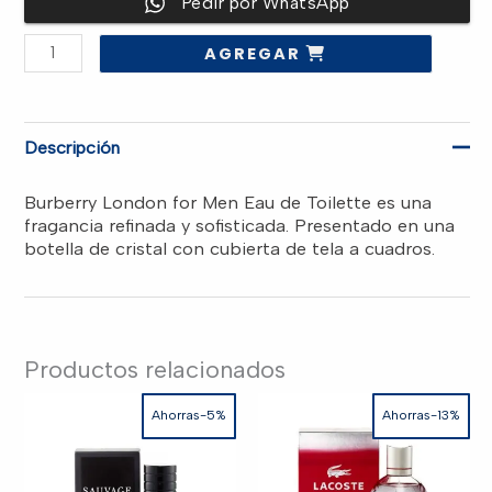
Pedir por WhatsApp
original
actual
BURBERRY
AGREGAR
“LONDON”
era:
es:
3.4OZ
EDT
MEN
cantidad
RD$4,300.00.
RD$3,850.00.
Descripción
Burberry London for Men Eau de Toilette es una
fragancia refinada y sofisticada. Presentado en una
botella de cristal con cubierta de tela a cuadros.
Productos relacionados
Ahorras-5%
Ahorras-13%