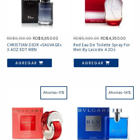
El
El
El
El
RD$
9,100.00
RD$
8,650.00
RD$
5,000.00
RD$
4,350.00
precio
precio
precio
precio
CHRISTIAN DIOR «SAUVAGE»
Red Eau De Toilette Spray For
original
actual
original
actual
3.4OZ EDT MEN
Men By Lacoste 4.2Oz
era:
es:
era:
es:
RD$9,100.00.
RD$8,650.00.
RD$5,000.00.
RD$4,3
AGREGAR
AGREGAR
Ahorras-11%
Ahorras-14%