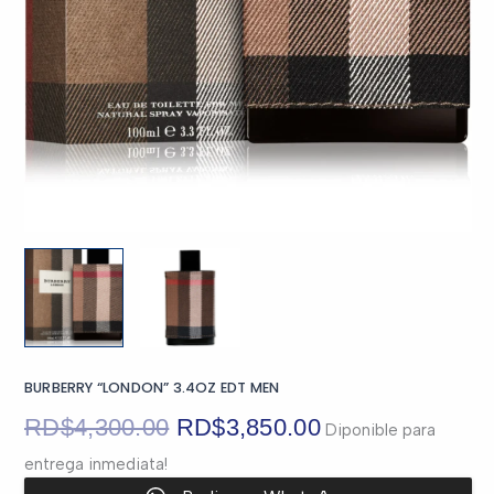
BURBERRY “LONDON” 3.4OZ EDT MEN
El
El
RD$
4,300.00
RD$
3,850.00
Diponible para
entrega inmediata!
precio
precio