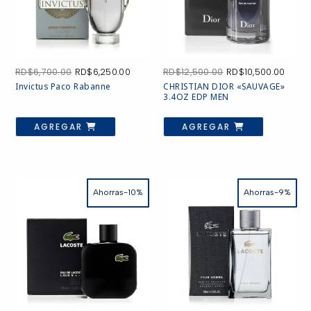
El
El
El
El
RD$
6,700.00
RD$
6,250.00
RD$
12,500.00
RD$
10,500.00
precio
precio
precio
preci
Invictus Paco Rabanne
CHRISTIAN DIOR «SAUVAGE»
original
actual
original
actua
3.4OZ EDP MEN
era:
es:
era:
es:
RD$6,700.00.
RD$6,250.00.
RD$12,500.00.
RD$10
AGREGAR
AGREGAR
Ahorras-10%
Ahorras-9%