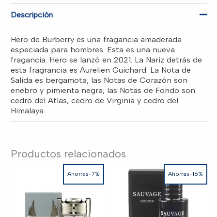
SPR
RD$7,500.00.
RD$6,850.00.
MEN
Descripción
cantidad
Hero de Burberry es una fragancia amaderada
especiada para hombres. Esta es una nueva
fragancia. Hero se lanzó en 2021. La Nariz detrás de
esta fragrancia es Aurelien Guichard. La Nota de
Salida es bergamota; las Notas de Corazón son
enebro y pimienta negra; las Notas de Fondo son
cedro del Atlas, cedro de Virginia y cedro del
Himalaya.
Productos relacionados
Ahorras-7%
Ahorras-16%