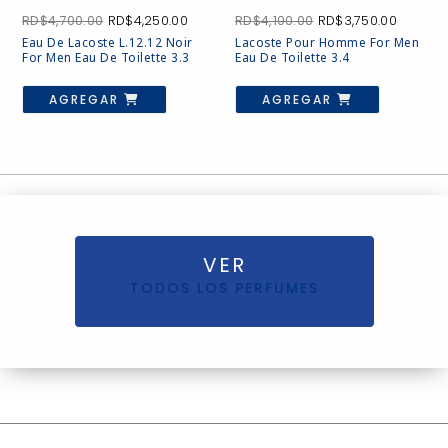
El
El
El
El
RD$
4,700.00
RD$
4,250.00
RD$
4,100.00
RD$
3,750.00
precio
precio
precio
precio
Eau De Lacoste L.12.12 Noir
Lacoste Pour Homme For Men
original
actual
original
actual
For Men Eau De Toilette 3.3
Eau De Toilette 3.4
era:
es:
era:
es:
RD$4,700.00.
RD$4,250.00.
RD$4,100.00.
RD$3,75
AGREGAR
AGREGAR
VER
TODOS LOS PERFUMES