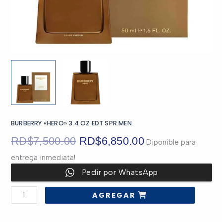
BURBERRY «HERO» 3.4 OZ EDT SPR MEN
El
El
RD$
7,500.00
RD$
6,850.00
Diponible para
entrega inmediata!
precio
precio
Pedir por WhatsApp
original
actual
BURBERRY
AGREGAR
"HERO"
era:
es:
3.4
OZ
EDT