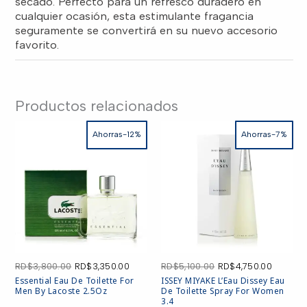
secado. Perfecto para un refresco duradero en
cualquier ocasión, esta estimulante fragancia
seguramente se convertirá en su nuevo accesorio
favorito.
Productos relacionados
Ahorras-12%
Ahorras-7%
El
El
El
El
RD$
3,800.00
RD$
3,350.00
RD$
5,100.00
RD$
4,750.00
precio
precio
precio
precio
Essential Eau De Toilette For
ISSEY MIYAKE L’Eau Dissey Eau
original
actual
original
actual
Men By Lacoste 2.5Oz
De Toilette Spray For Women
era:
es:
era:
es:
3.4