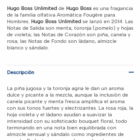
EDT
RD$4,700.00.
RD$4,050.00.
MEN
Hugo Boss Unlimited
de
Hugo Boss
es una fragancia
cantidad
de la familia olfativa Aromática Fougère para
Hombres.
Hugo Boss Unlimited
se lanzó en 2014. Las
Notas de Salida son menta, toronja (pomelo) y hojas
de violeta; las Notas de Corazón son piña, canela y
rosa; las Notas de Fondo son ládano, almizcle
blanco y sándalo.
Descripción
La piña jugosa y la toronja agria le dan un aroma
dulce y picante a la mezcla, aunque la inclusión de
canela picante y menta fresca amplifica el aroma
con sus tonos fuertes y electrizantes. La rosa roja, la
hoja violeta y el ládano ayudan a suavizar la
intensidad con su sofisticado bouquet floral, todo
terminando en una nota bien equilibrada con
almizcle sensual y sándalo como ingredientes de