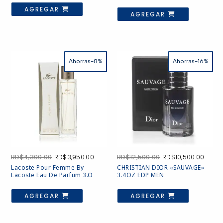
RD$3,800.00.
RD$3,350.00.
RD$5,100.00.
RD$4,75
AGREGAR
AGREGAR
Ahorras-8%
Ahorras-16%
El
El
El
El
RD$
4,300.00
RD$
3,950.00
RD$
12,500.00
RD$
10,500.00
precio
precio
precio
preci
Lacoste Pour Femme By
CHRISTIAN DIOR «SAUVAGE»
original
actual
original
actua
Lacoste Eau De Parfum 3.o
3.4OZ EDP MEN
era:
es:
era:
es:
RD$4,300.00.
RD$3,950.00.
RD$12,500.00.
RD$10
AGREGAR
AGREGAR