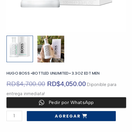
HUGO BOSS «BOTTLED UNLIMITED» 3.3OZ EDT MEN
El
El
RD$
4,700.00
RD$
4,050.00
Diponible para
entrega inmediata!
precio
precio
Pedir por WhatsApp
original
actual
HUGO
AGREGAR
BOSS
era:
es:
"BOTTLED
UNLIMITED"
3.3OZ