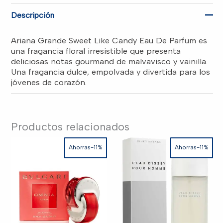
3.40Z
RD$4,950.00.
RD$4,000.00.
EDP
Descripción
SPR
WOMEN
cantidad
Ariana Grande Sweet Like Candy Eau De Parfum es
una fragancia floral irresistible que presenta
deliciosas notas gourmand de malvavisco y vainilla.
Una fragancia dulce, empolvada y divertida para los
jóvenes de corazón.
Productos relacionados
Ahorras-11%
Ahorras-11%