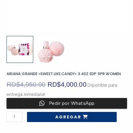
ARIANA GRANDE «SWEET LIKE CANDY» 3.40Z EDP SPR WOMEN
El
El
RD$
4,950.00
RD$
4,000.00
Diponible para
entrega inmediata!
precio
precio
Pedir por WhatsApp
original
actual
ARIANA
AGREGAR
GRANDE
era:
es:
"SWEET
LIKE
CANDY"