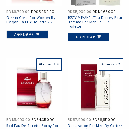
El
El
El
El
RD$
6,700.00
RD$
5,950.00
RD$
5,200.00
RD$
4,650.00
precio
precio
precio
precio
Omnia Coral For Women By
ISSEY MIYAKE L’Eau D’issey Pour
original
actual
original
actual
Bvlgari Eau De Toilette 2.2
Homme For Men Eau De
era:
es:
era:
es:
Toilette
RD$6,700.00.
RD$5,950.00.
RD$5,200.00.
RD$4,6
AGREGAR
AGREGAR
Ahorras-13%
Ahorras-7%
El
El
El
El
RD$
5,000.00
RD$
4,350.00
RD$
7,500.00
RD$
6,950.00
precio
precio
precio
precio
Red Eau De Toilette Spray For
Declaration For Men By Cartier
original
actual
original
actual