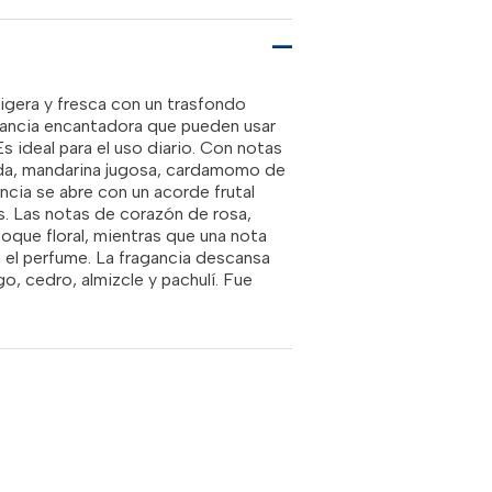
00.00.
RD$3,450.00.
igera y fresca con un trasfondo
gancia encantadora que pueden usar
 ideal para el uso diario. Con notas
ada, mandarina jugosa, cardamomo de
ancia se abre con un acorde frutal
s. Las notas de corazón de rosa,
toque floral, mientras que una nota
 el perfume. La fragancia descansa
, cedro, almizcle y pachulí. Fue