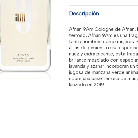
SPR
cantidad
RD$4,6
Descripción
Afnan 9Am Cologne de Afnan, l
terroso, Afnan 9Am es una fra
tanto hombres como mujeres. Es
altas de pimienta rosa especi
nuez y cidra picante, esta frag
brillante mezclado con especia
lavanda y azahar incorporan un 
jugosa de manzana verde anima
sobre una base terrosa de musgo
lanzado en 2019.