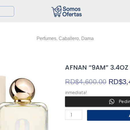
Perfumes
,
Caballero
,
Dama
AFNAN “9AM” 3.4OZ
El
RD$
4,600.00
RD$
3,
inmediata!
precio
Pedi
origina
AFNAN
“9AM”
3.4OZ
era:
EDP