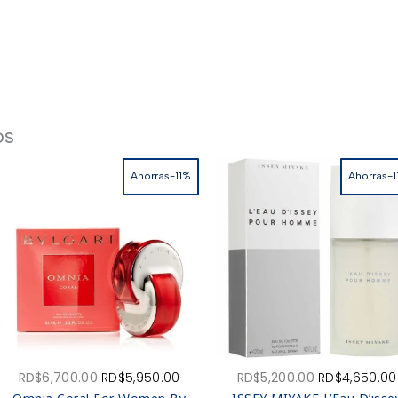
os
Ahorras-11%
Ahorras-1
El
El
El
RD$
6,700.00
RD$
5,950.00
RD$
5,200.00
RD$
4,650.00
o
precio
precio
precio