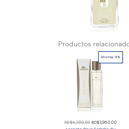
Productos relacionad
Ahorras-8%
El
El
RD$
4,300.00
RD$
3,950.00
precio
preci