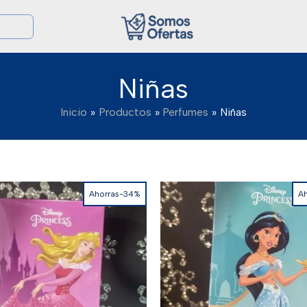
Niñas
Inicio
Productos
Perfumes
Niñas
Ahorras-34%
A