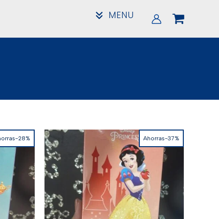
MENU
horras-28%
Ahorras-37%