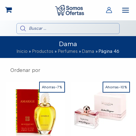
Ir
al
contenido
Búsqueda
de
productos
Dama
Inicio
Productos
Perfumes
Dama
Página 46
Ahorras-7%
Ahorras-10%